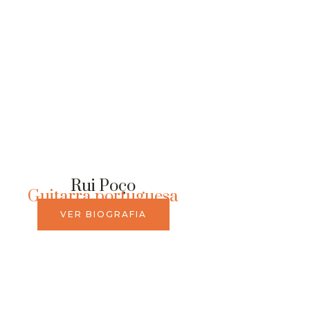
Rui Poço
Guitarra portuguesa
VER BIOGRAFIA