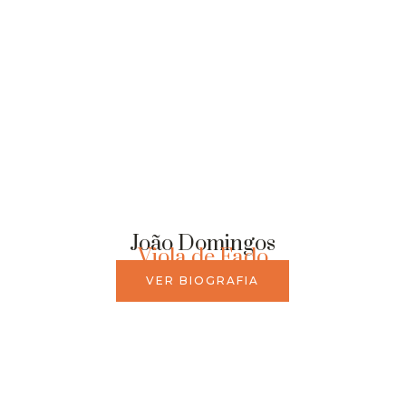
João Domingos
Viola de Fado
VER BIOGRAFIA